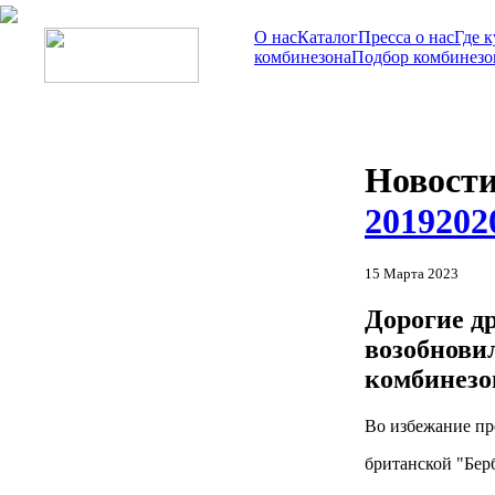
О нас
Каталог
Пресса о нас
Где 
комбинезона
Подбор комбинезо
Новост
2019
202
15 Марта 2023
Дорогие д
возобнови
комбинезо
Во избежание пр
британской "Берб