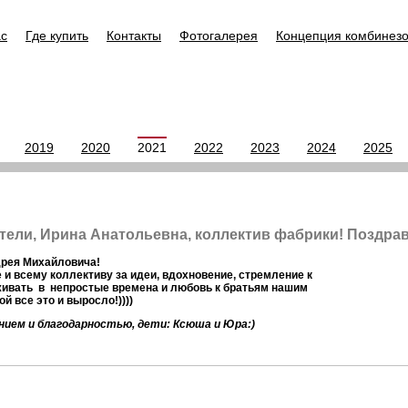
ас
Где купить
Контакты
Фотогалерея
Концепция комбинез
2019
2020
2021
2022
2023
2024
2025
тели, Ирина Анатольевна, коллектив фабрики! Поздр
дрея Михайловича!
 и всему коллективу за идеи, вдохновение, стремление к
ивать в непростые времена и любовь к братьям нашим
й все это и выросло!))))
нием и благодарностью, дети: Ксюша и Юра:)