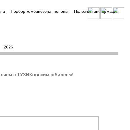
она
Подбор комбинезона, попоны
Полезная информация
2026
авляем с ТУЗИКовским юбилеем!